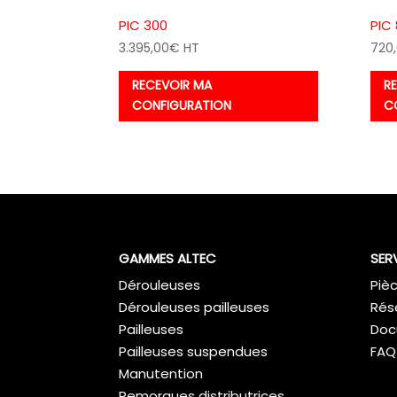
PIC 300
PIC
3.395,00
€
HT
720
RECEVOIR MA
R
CONFIGURATION
C
GAMMES ALTEC
SER
Dérouleuses
Piè
Dérouleuses pailleuses
Rés
Pailleuses
Doc
Pailleuses suspendues
FAQ
Manutention
Remorques distributrices