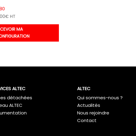
 80
,00
€
HT
ECEVOIR MA
ONFIGURATION
VICES ALTEC
ALTEC
ces détachées
Qui sommes-nous ?
eau ALTEC
Actualités
umentation
Nous rejoindre
Contact