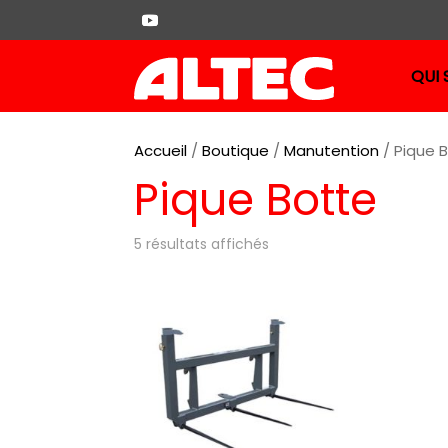
QUI
Accueil
/
Boutique
/
Manutention
/ Pique 
D
Pique Botte
D
5 résultats affichés
D
D