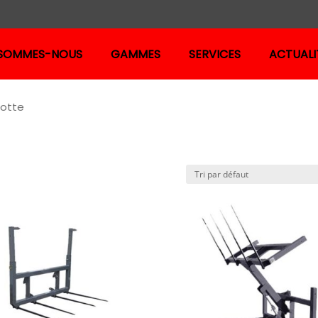
 SOMMES-NOUS
GAMMES
SERVICES
ACTUALI
Botte
érouleuse et pic botte
érouleuse légère
érouleuse légère avec pique botte
érouleuses portées