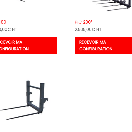
180
PIC 200²
0,00
€
HT
2.505,00
€
HT
ECEVOIR MA
RECEVOIR MA
ONFIGURATION
CONFIGURATION