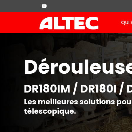
QUI
D
Dérouleuse
D
D
DR180IM / DR180I / 
D
Les meilleures solutions pou
télescopique.