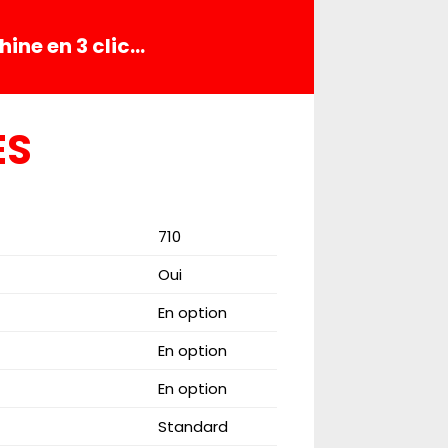
ine en 3 clic…
ES
710
Oui
En option
En option
En option
Standard