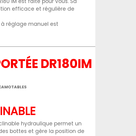
180 IM est faite pour vous. Sa
tion efficace et régulière de
s à réglage manuel est
PORTÉE DR180IM
SCAMOTABLES
INABLE
clinable hydraulique permet un
 bottes et gère la position de