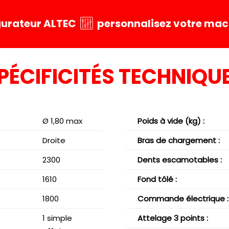
igurateur ALTEC
personnalisez votre mach
PÉCIFICITÉS TECHNIQU
Ø 1,80 max
Poids à vide (kg)
:
Droite
Bras de chargement :
2300
Dents escamotables :
1610
Fond tôlé :
1800
Commande électrique :
1 simple
Attelage 3 points :