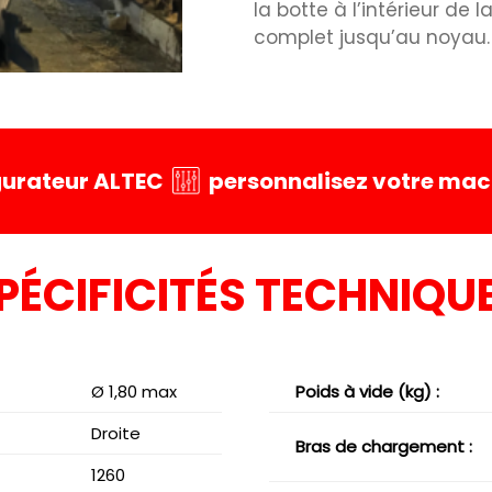
la botte à l’intérieur de
complet jusqu’au noyau.
igurateur ALTEC
personnalisez votre mach
PÉCIFICITÉS TECHNIQU
Ø 1,80 max
Poids à vide (kg)
:
Droite
Bras de chargement :
1260