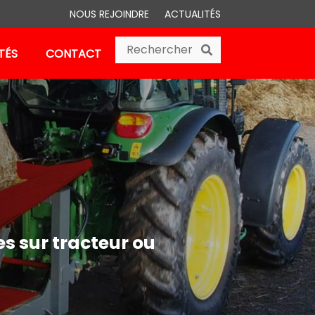
NOUS REJOINDRE
ACTUALITÉS
Search
Search
TÉS
CONTACT
es sur
tracteur
ou