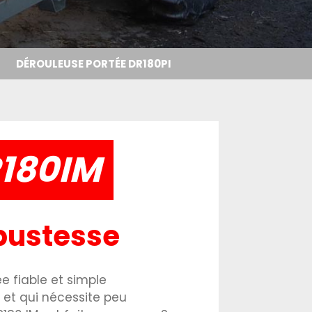
DÉROULEUSE PORTÉE DR180PI
180IM
obustesse
e fiable et simple
n et qui nécessite peu