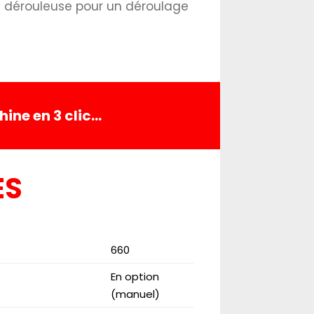
 la dérouleuse pour un déroulage
ine en 3 clic…
ES
660
En option
(manuel)