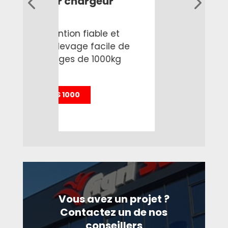
geur
Lève-sac attelage 3 p
Outil de manutention fiabl
robuste pour un levage fac
ble et
vos sacs et charges de 18
acile de
1000kg
LS 1000-250
Vous avez un projet ?
Contactez un de nos
conseillers