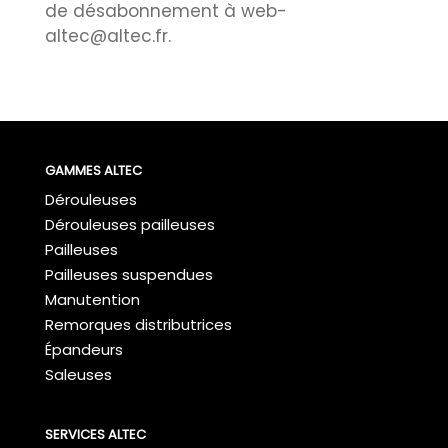
de désabonnement à web-
altec@altec.fr.
GAMMES ALTEC
Dérouleuses
Dérouleuses pailleuses
Pailleuses
Pailleuses suspendues
Manutention
Remorques distributrices
Épandeurs
Saleuses
SERVICES ALTEC