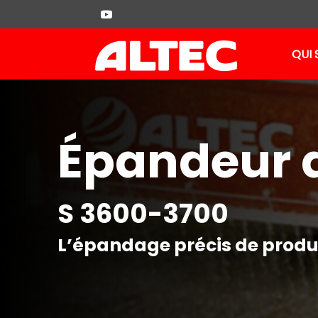
QUI
É
Épandeur 
É
É
S 3600-3700
L’épandage précis de produ