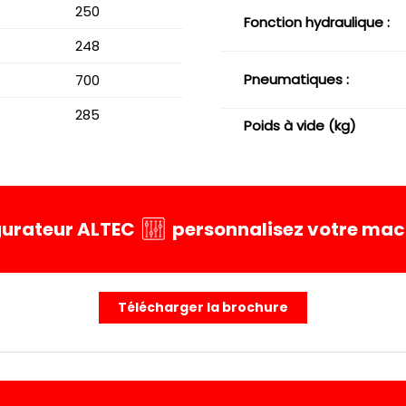
250
Fonction hydraulique :
248
Pneumatiques :
700
285
Poids à vide (kg)
igurateur ALTEC
personnalisez votre mach
Télécharger la brochure