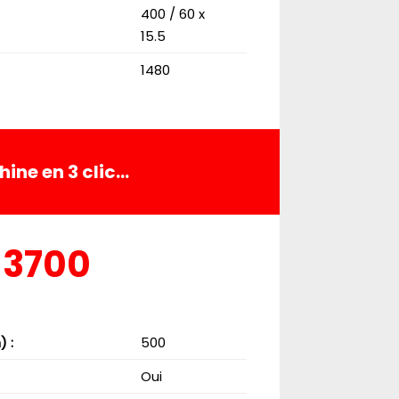
400 / 60 x
15.5
1480
ine en 3 clic…
 3700
 :
500
Oui