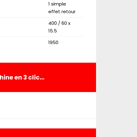
1 simple
effet retour
400 / 60 x
15.5
1950
ine en 3 clic…