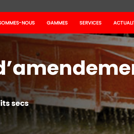
 SOMMES-NOUS
GAMMES
SERVICES
ACTUALI
pandeurs d’engrais pluvérulent
d’amendemen
pandeurs d’engrais porté
pandeurs d’engrais traîné
its secs