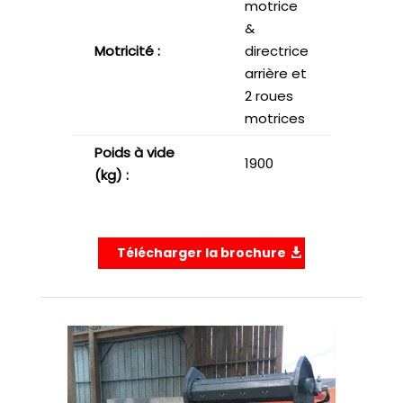
motrice
&
Motricité :
directrice
arrière et
2 roues
motrices
Poids à vide
1900
(kg) :
Télécharger la brochure