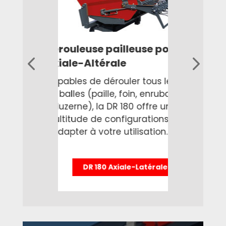
Dérouleuse pailleuse légère
Pour faciliter votre travail de
es
distribution et de paillage, cette
e
dérouleuse de moins de 500 kg a
été spécialement conçue pour les
valets de ferme, chargeurs et petits
tracteurs.
DR 170 Latérale