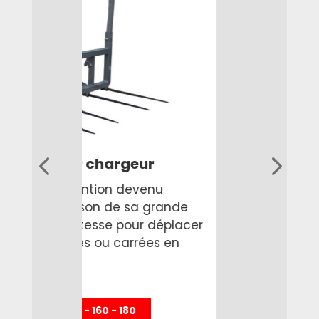
Pic balle rondes
Spécialement conçu pour un
attelage sur le 3 points de votre
er
tracteur, le PIC 200² permet la prise
simultanée de 4 balles rondes.
PIC 200²