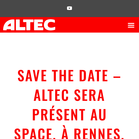
SAVE THE DATE –
ALTEC SERA
PRÉSENT AU
SPACE, À RENNES,