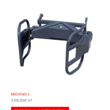
M10 P140 +
3.105,00
€
HT