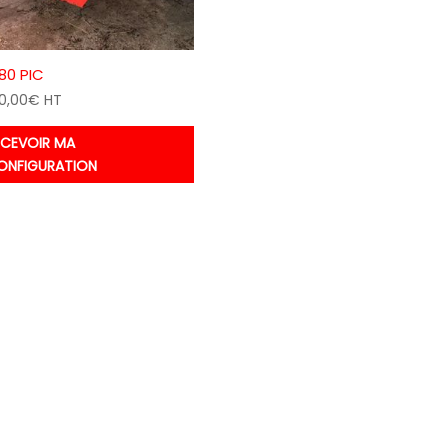
80 PIC
0,00
€
HT
ECEVOIR MA
ONFIGURATION