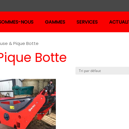
 SOMMES-NOUS
GAMMES
SERVICES
ACTUALI
use & Pique Botte
érouleuse et pic botte
Pique Botte
érouleuse légère
érouleuse légère avec pique botte
érouleuses portées