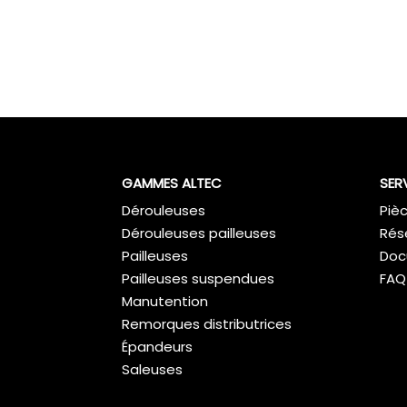
GAMMES ALTEC
SER
Dérouleuses
Piè
Dérouleuses pailleuses
Rés
Pailleuses
Doc
Pailleuses suspendues
FAQ
Manutention
Remorques distributrices
Épandeurs
Saleuses