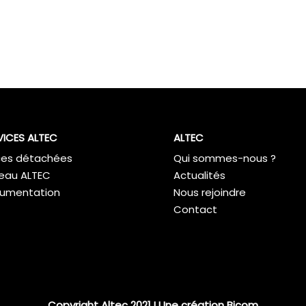
VICES ALTEC
ALTEC
ces détachées
Qui sommes-nous ?
eau ALTEC
Actualités
umentation
Nous rejoindre
Contact
Copyright Altec 2021 I Une création
Bicom