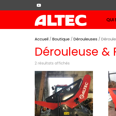
QUI
Accueil
/
Boutique
/
Dérouleuses
/ Déroule
D
Dérouleuse & 
D
2 résultats affichés
D
D