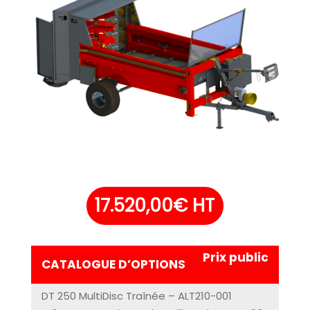
17.520,00
€
HT
Prix public
CATALOGUE D’OPTIONS
DT 250 MultiDisc Traînée – ALT210-001