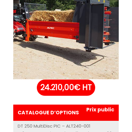
24.210,00
€
HT
Prix public
CATALOGUE D’OPTIONS
DT 250 MultiDisc PIC – ALT240-001